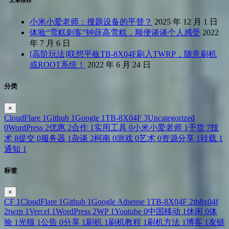
文章推荐
小米小爱老师：搜题设备的平替？
2025 年 12 月 1 日
体验“雪糕刺客”钟薛高雪糕，顺便谈谈个人感受
2022
年 7 月 6 日
[高阶玩法]联想平板TB-8X04F刷入TWRP，随意刷机
或ROOT系统！
2022 年 6 月 24 日
分类
×
CloudFlare
1
Github
1
Google
1
TB-8X04F
3
Uncategorized
0
WordPress
2
优惠
2
合作
1
实用工具
0
小米小爱老师
1
干货
7
技
术
8
提交
0
服务器
1
杂谈
2
柯南
0
游戏
0
艺术
0
资源分享
1
转载
1
通知
1
标签
×
CF
1
CloudFlare
1
Github
1
Google Adsense
1
TB-8X04F
2
tb8x04f
2
twrp
1
Vercel
1
WordPress
2
WP
1
Youtube
0
中国移动
1
休闲
0
体
验
1
光猫
1
公告
0
分享
1
刷机
1
刷机教程
1
刷机方法
1
博客
1
友链