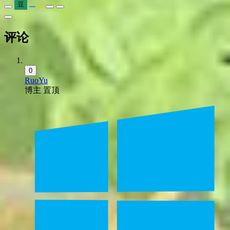
豆
评论
0
RuoYu
博主
置顶