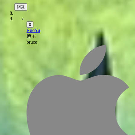
回复
0
RuoYu
博主
bruce