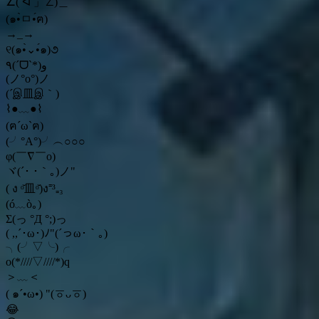
∠( ᐛ 」∠)＿
(๑•̀ㅁ•́ฅ)
→_→
୧(๑•̀⌄•́๑)૭
٩(ˊᗜˋ*)و
(ノ°ο°)ノ
(´இ皿இ｀)
⌇●﹏●⌇
(ฅ´ω`ฅ)
(╯°A°)╯︵○○○
φ(￣∇￣o)
ヾ(´･ ･｀｡)ノ"
( ง ᵒ̌皿ᵒ̌)ง⁼³₌₃
(ó﹏ò｡)
Σ(っ °Д °;)っ
( ,,´･ω･)ﾉ"(´っω･｀｡)
╮(╯▽╰)╭
o(*////▽////*)q
＞﹏＜
( ๑´•ω•) "(ㆆᴗㆆ)
😂