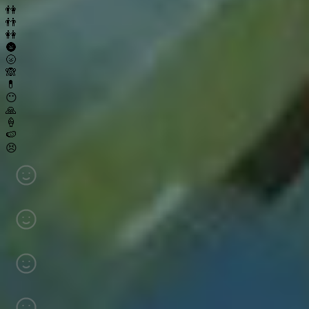
👫
👬
👭
🌚
🌝
🙈
💊
😶
🙏
🍦
🍉
😣