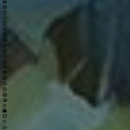
😀
😅
😊
🙂
🙃
😌
😍
😘
😜
😝
😏
😒
🙄
😳
😡
😔
😫
😱
😭
💩
👻
🙌
🖕
👍