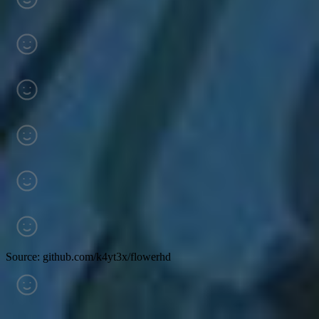
Source: github.com/k4yt3x/flowerhd