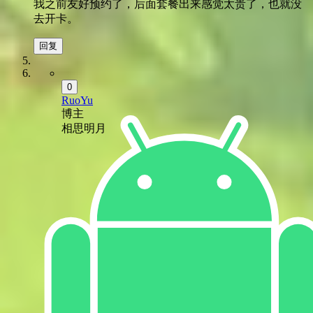
我之前友好预约了，后面套餐出来感觉太贵了，也就没
去开卡。
回复
0
RuoYu
博主
相思明月