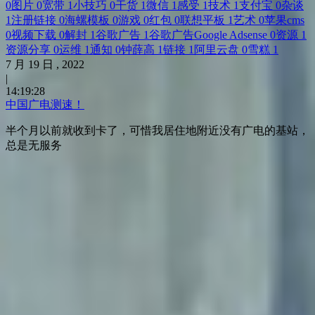
0
图片
0
宽带
1
小技巧
0
干货
1
微信
1
感受
1
技术
1
支付宝
0
杂谈
1
注册链接
0
海螺模板
0
游戏
0
红包
0
联想平板
1
艺术
0
苹果cms
0
视频下载
0
解封
1
谷歌广告
1
谷歌广告Google Adsense
0
资源
1
资源分享
0
运维
1
通知
0
钟薛高
1
链接
1
阿里云盘
0
雪糕
1
7
月
19
日 ,
2022
|
14:19:28
中国广电测速！
半个月以前就收到卡了，可惜我居住地附近没有广电的基站，
总是无服务