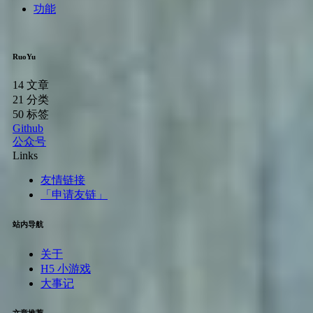
功能
RuoYu
14
文章
21
分类
50
标签
Github
公众号
Links
友情链接
「申请友链」
站内导航
关于
H5 小游戏
大事记