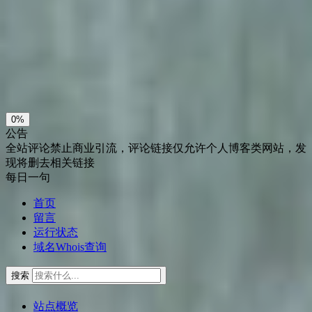
Sans Serif
Serif
浅阴影
深阴影
关闭
日落
暗化
灰度
0%
公告
全站评论禁止商业引流，评论链接仅允许个人博客类网站，发
现将删去相关链接
每日一句
首页
留言
运行状态
域名Whois查询
搜索
站点概览