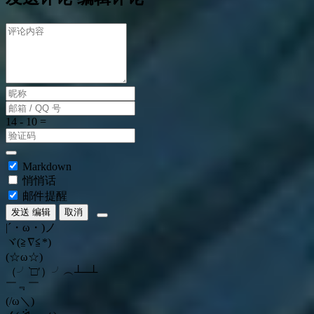
Markdown
悄悄话
邮件提醒
发送
编辑
取消
|´・ω・)ノ
ヾ(≧∇≦*)ゝ
(☆ω☆)
（╯‵□′）╯︵┴─┴
￣﹃￣
(/ω＼)